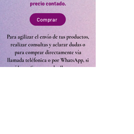
precio contado.
Comprar
Para agilizar el envío de tus productos,
realizar consultas y aclarar dudas o
para comprar directamente vía
llamada teléfonica o por WhatsApp, si
así lo prefieres, puedes llamarnos o
enviarnos un mensaje vía WhatsApp
directamente a nuestro número
telefónico que es el siguiente:
+569 3549 9166
También puedes escribirnos
directamente a nuestro mail que es: