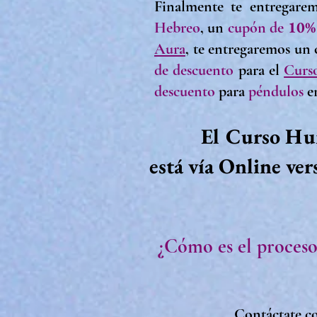
Finalmente te entregare
10%
Hebreo
, u
n
cupón de
Aura
, te entregaremos un
de descuento
para el
Curs
descuento
para
péndulos
e
El Curso Hum
está vía Online ver
¿Cómo es el proces
Contáctate
co