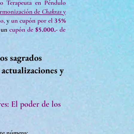
so
Terapeuta en Péndulo
Armonización de
Chakras
y
35%
o,
y
un cupón por el
$5.000.-
s
un
cupón de
de
os sagrados
 actualizaciones y
: El poder de los
nte número: