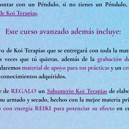
ontar con un Péndulo, si no tienes un Péndulo, 
de Koi Terapias
.
Este curso avanzado además incluye:
vo de Koi Terapias
q
ue se entregará con toda la mate
as veces que tú quieras, además de
la
grabación de
e daremos
material de apoyo para tus prácticas
y un
ce
s conocimientos adquiridos.
ye de
REGALO
un
Sahumerio Koi Terapias
de elab
 su armado y secado, hechos con la mejor materia pri
 con energía REIKI para potenciar su efecto
en cu