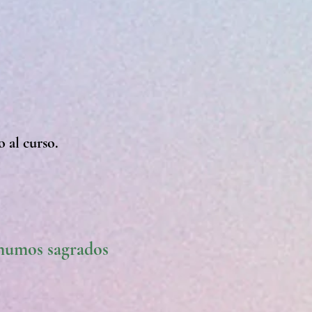
o al curso
.
 humos sagrados