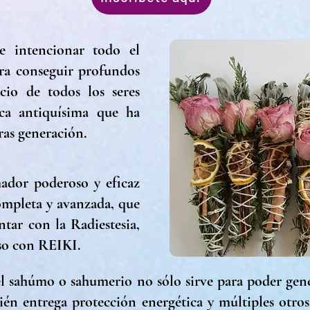
 e intencionar todo el
ara conseguir profundos
icio de todos los seres
ica antiquísima que ha
ras generación.
ador poderoso y eficaz
mpleta y avanzada, que
ar con la Radiestesia,
uso con REIKI.
del sahúmo o sahumerio no sólo sirve para poder gene
én entrega protección energética y múltiples otro