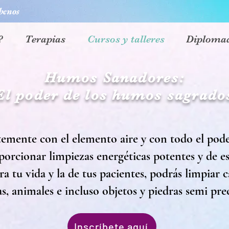
benos
?
Terapias
Cursos y talleres
Diploma
Humos Sanadores:
El poder de los humos sagrado
emente con el elemento aire y con todo el poder
porcionar limpiezas energéticas potentes y de e
 tu vida y la de tus pacientes, podrás limpiar ca
s, animales e incluso objetos y piedras semi pre
Inscríbete aquí