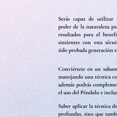
Serás capaz de utilizar
poder de la naturaleza p
resultados para el benef
sintientes con esta técn
sido probada generación t
Conviértete en un sahum
manejando una técnica co
además podrás complement
el uso del Péndulo e incl
Saber aplicar la técnica 
profundas, sino que tambi