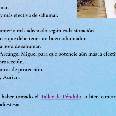
mar.
 y más efectiva de sahumar.
humerio más adecuado según cada situación.
sticas que debe tener un buen sahumador.
la hora de sahumar.
 Arcángel Miguel para que potencie aún más la efect
protección.
uitos de protección.
y Áurico.
e haber tomado el
Taller de Péndulo
, o bien contar
diestesia.