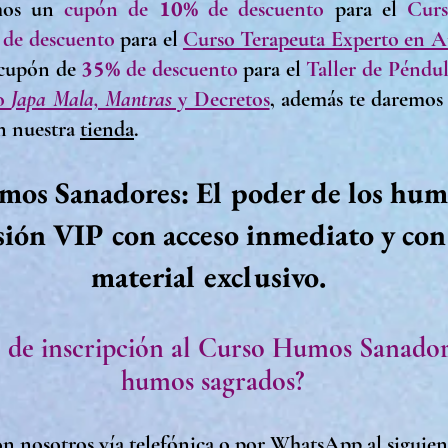
10%
mos
un
cupón de
de descuento
para el
Cur
de descuento
para el
Curso Terapeuta Experto en 
35%
 cupón de
de descuento
para el
Taller de Péndul
o
Japa Mala, Mantras
y Decretos
, además te daremo
n nuestra
tienda
.
os Sanadores: El poder de los hum
sión VIP con acceso inmediato y con
material exclusivo.
o de
inscripción
al
Curso Humos Sanadores
humos sagrados
?
n nosotros
v
ía telefónica o por WhatsApp al siguie