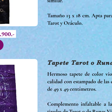
similar.
Tamaño 13 x 18 cm. Apta para
Tarot y Oráculo.
.900.-
Tapete Tarot o Run
Hermoso tapete de color viol
calidad con estampado de las 
de 49 x 49 centímetros.
Complemento infaltable a la 
tiradas de Tarot o de Runas 