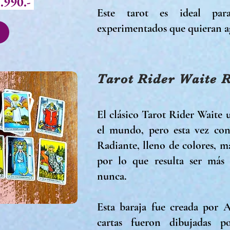
.990.-
Este tarot es ideal par
experimentados que quieran ag
Tarot Rider Waite 
El clásico Tarot Rider Waite 
el mundo, pero esta vez con
Radiante, lleno de colores, m
por lo que resulta ser más 
nunca.
Esta baraja fue creada por 
cartas fueron dibujadas p