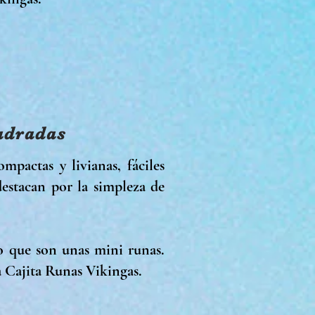
adradas
mpactas y livianas, fáciles
destacan por la simpleza de
o que son unas mini runas.
a Cajita Runas Vikingas.