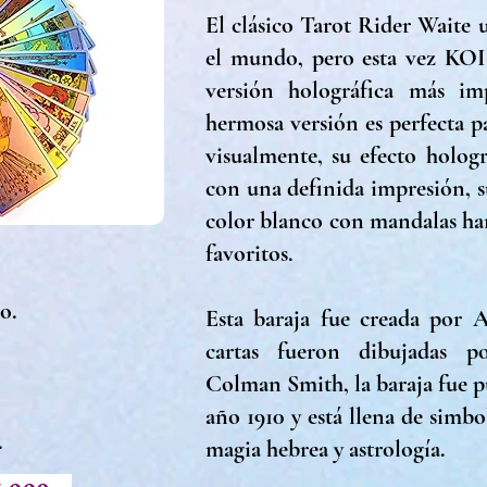
El clásico Tarot Rider Waite 
el mundo, pero esta vez KO
versión holográfica más im
hermosa versión es perfecta p
visualmente, su efecto hologr
con una definida impresión, su
color blanco con mandalas har
favoritos.
co.
Esta baraja fue creada por 
cartas fueron dibujadas p
Colman Smith, la baraja fue p
año 1910 y está llena de simb
.
magia hebrea y astrología.