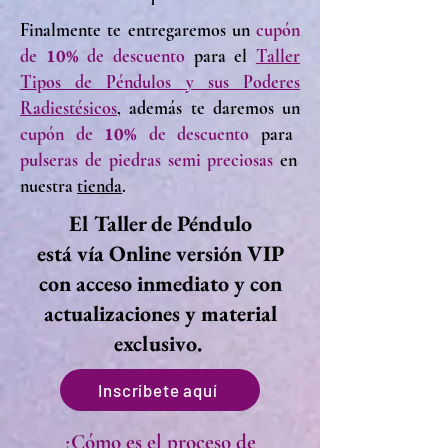
Finalmente te entregaremos
un
cupón
10%
de
de descuento
para el
Taller
Tipos de Péndulos y sus Poderes
Radiestésicos
,
además
te daremos
un
10
%
cupón de
de descuento
para
pulseras de piedras semi preciosas
en
nuestra
tienda
.
El Taller de Péndulo
está vía Online versión VIP
con acceso inmediato y con
actualizaciones y material
exclusivo.
Inscríbete aquí
¿Cómo es el proceso de