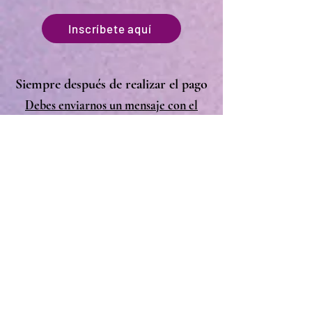
Inscríbete aquí
Siempre después de realizar el pago
Debes enviarnos un mensaje con el
comprobante de pago vía WhatsApp al
siguiente número
:
+569 3262 7238
o si prefieres al siguiente correo
electrónico
:
koiterap@gmail.com
Además vía WhatsApp o vía mail