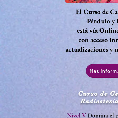
El Curso de Ca
Péndulo y 
está vía Onli
con acceso in
actualizaciones y 
Más inform
Curso de Ge
Radiestesi
Nivel V
Domina el p