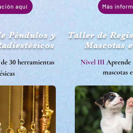
ación aquí
Más inform
de Péndulos y
Taller de Regi
Radiestésicos
Mascotas e
30
 de
herramientas
Nivel III
Aprende a
mascotas e
ésicas