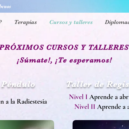
benos
?
Terapias
Cursos y talleres
Diploma
PRÓXIMOS CURSOS Y TALLERE
¡Súmate!, ¡Te esperamos!
e Péndulo
Taller de Regi
Nivel I
Aprende a abri
n a la Radiestesia
Nivel II
Aprende a a