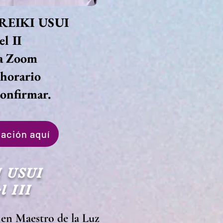
e REIKI USUI
el II
a Zoom
 horario
confirmar
.
ación aquí
 USUI
l III
 en Maestro de la Luz