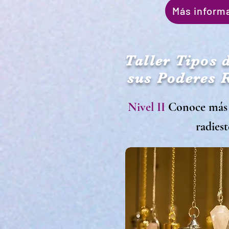
Más inform
Taller Tipos 
sus Poderes 
Nivel II
Conoce más
radiest