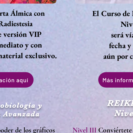
rta Álmica con
El Curso d
Radiestesia
Niv
ne versión VIP
ser
á v
í
mediato y con
fecha y
material exclusivo.
aún por 
ación aquí
Más inform
REIKI
obiología y
Nive
a Avanzada
oder de los gráficos
Nivel III
Conviértete