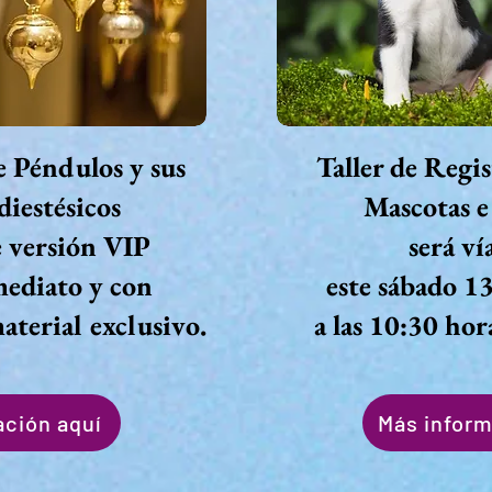
e Péndulos y sus
Taller de Regi
iestésicos
Mascotas e
e versión VIP
ser
á v
í
mediato y con
este sábado 1
aterial exclusivo.
a las 10:30 hor
ación aquí
Más inform