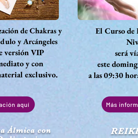
zación de
Chakras y
El Curso de
dulo y Arcángeles
Niv
ne versión VIP
será v
mediato y con
este domingo
material exclusivo.
a las 09:30 hor
ación aquí
Más inform
ta Álmica con
REIKI