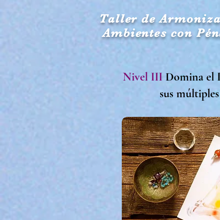
Taller de Armoniz
Ambientes con Pén
Nivel III
Domina el 
sus múltiples