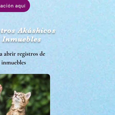
ación aquí
stros Akáshicos
 Inmuebles
 abrir registros de
 inmuebles