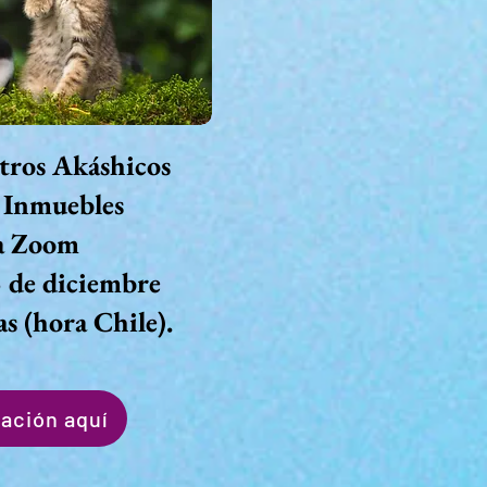
stros Akáshicos
 Inmuebles
a Zoom
3 de diciembre
as (hora Chile).
ación aquí