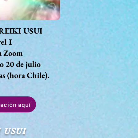
 REIKI USUI
el I
ía Zoom
 20 de julio
as (hora Chile).
ación aquí
 USUI