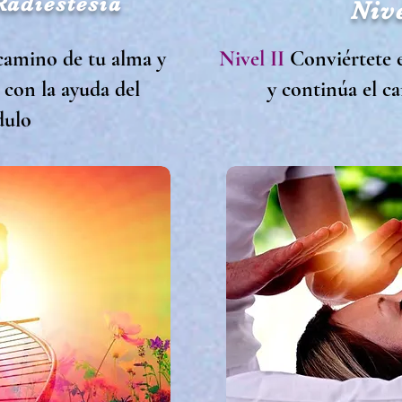
Radiestesia
Nive
camino de tu alma y
Nivel II
Conviértete 
 con la ayuda del
y continúa el c
dulo