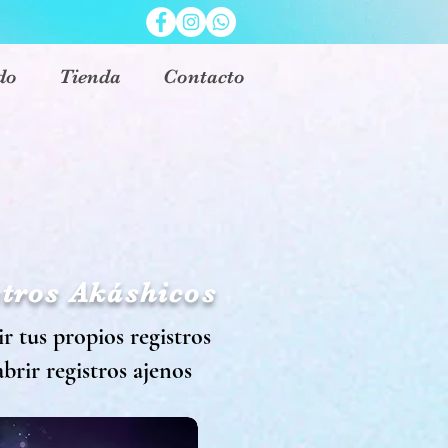
do
Tienda
Contacto
S
stros Akáshicos
r tus propios registros
brir registros ajenos