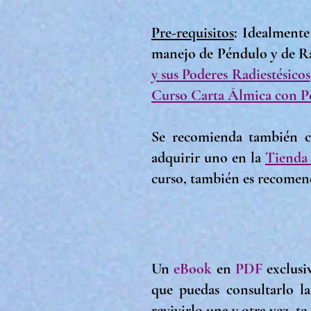
Pre-requisitos
: Idealment
manejo de Péndulo y de R
y sus Poderes Radiestésicos
Curso Carta Álmica con Pé
Se recomienda también c
adquirir uno en la
Tienda 
curso, también es recomend
Un
eBook
en
PDF
exclusi
que puedas consultarlo l
revivirlo una y otra vez, t