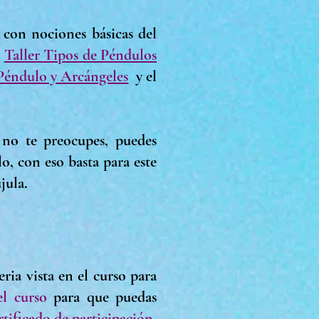
 con nociones básicas del
l
Taller Tipos de Péndulos
éndulo y Arcángeles
y el
no te preocupes, puedes
o, con eso basta para este
újula.
ria vista en el curso para
l curso
para que puedas
rtificado de participación
,