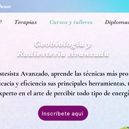
benos
?
Terapias
Cursos y talleres
Diploma
Geobiología y
Radiestesia Avanzada
tesista Avanzado, aprende las técnicas más prof
icacia y eficiencia sus principales herramientas
xperto en el arte de percibir todo tipo de energ
Inscríbete aquí