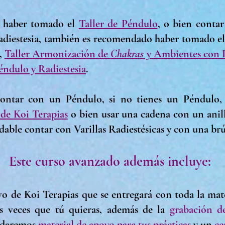
e haber tomado el
Taller de Péndulo
, o bien contar
adiestesia, también es recomendado haber tomado e
,
Taller Armonización de
Chakras
y Ambientes con P
ndulo y Radiestesia
.
ontar con un Péndulo, si no tienes un Péndulo, 
de Koi Terapias
o bien usar una cadena con un anill
able contar con Varillas Radiestésicas y con una br
Este curso avanzado además incluye:
vo de Koi Terapias
q
ue se entregará con toda la mate
as veces que tú quieras, además de
la
grabación de
e daremos
material de apoyo para tus prácticas
y un
ce