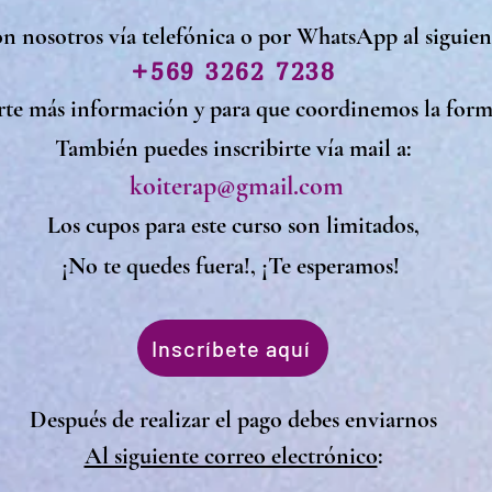
n nosotros
v
ía telefónica o por WhatsApp al siguie
+569 3262 7238
rte más información y para que coordinemos la form
También puedes inscribirte vía mail a:
koiterap@gmail.com
Los cupos para este curso son limitados,
¡No te quedes fuera!, ¡Te esperamos!
Inscríbete aquí
Después de realizar el pago debes enviarnos
Al siguiente correo electrónico
: