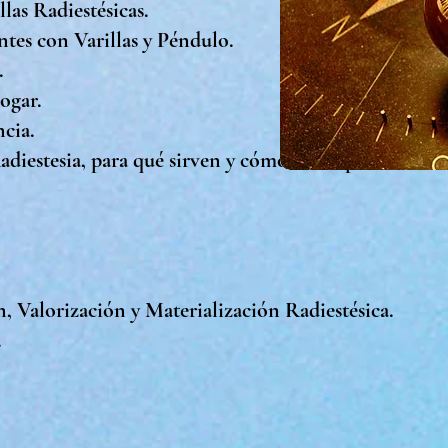
las Radiestésicas.
es con Varillas y Péndulo.
r.
ogar.
cia.
Radiestesia, para qué sirven y cómo se ocupan.
, Valorización y Materialización Radiestésica.
.
.