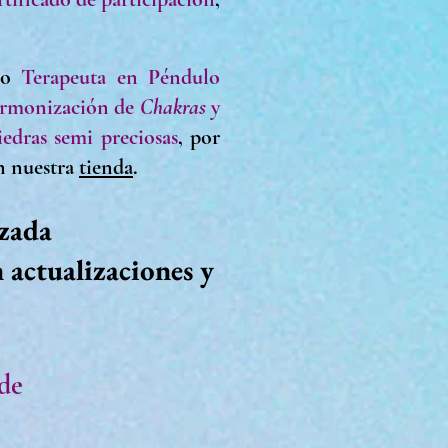
rso
Terapeuta en Péndulo
Armonización de
Chakras
y
edras semi preciosas
,
por
en nuestra
tienda
.
nzada
 actualizaciones y
 de