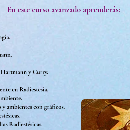
En este curso avanzado aprenderás:
ogía.
mann.
.
s Hartmann y Curry.
ente en Radiestesia.
 ambiente.
 y ambientes con gráficos.
stésicas.
las Radiestésicas.