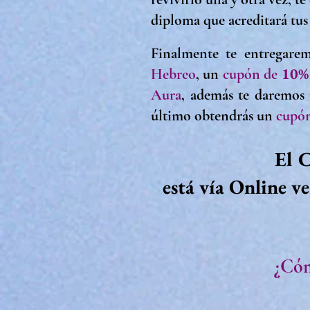
diploma que acreditará tu
Finalmente te entregare
10%
Hebreo
, u
n
cupón de
Aura
, además
te daremos
último obtendrás un
cupó
El C
está vía Online v
¿Cóm