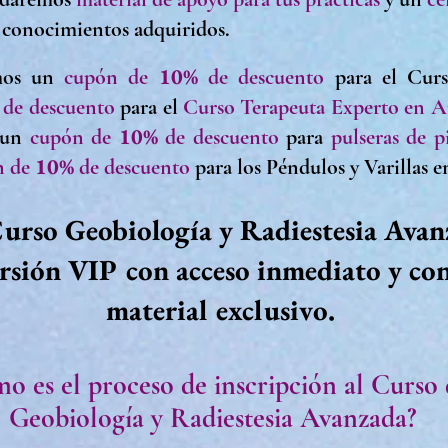
s conocimientos adquiridos.
10%
mos
un
cupón de
de descuento
para el Cu
de descuento
para el
Curso Terapeuta Experto en 
10
%
un
cupón de
de descuento
para
pulseras de pi
10
%
n de
de descuento
para los
Péndulos y Varillas 
urso Geobiología y Radiestesia Ava
ersión VIP con acceso inmediato y con
material exclusivo.
o es el proceso de
inscripción
al
Curso
Geobiología y Radiestesia Avanzada?