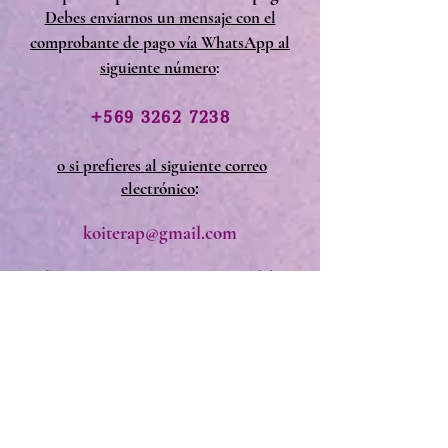
Debes enviarnos un mensaje con el
comprobante de pago vía WhatsApp al
siguiente número
:
+569 3262 7238
o si prefieres al siguiente correo
:
electrónico
koiterap@gmail.com
Además vía WhatsApp o vía mail debes
hacernos llegar los siguientes datos
:
Nombre completo
Dirección de correo electrónico
Comprobante de pago
Luego de recibida esta información te