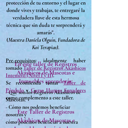
protección de tu entorno y el lugar en
donde vives y trabajas, te entregaré la
verdadera llave de esta hermosa
técnica que sin duda te sorprenderá y
amarás".
(
Maestra
Daniela Olguín, Fundadora de
Koi Terapias).
Pre-requisitos
: idealmente haber
En este taller de Registros
tomado
Taller de Registros Akáshicos
Akáshicos de Mascotas e
Intensivo (Nivel I y II)
.
Inmuebles aprenderás:
Se recomienda tomar
Taller de
Péndulo
y
Curso Humos Sanadores
- Qué son los Registros Akáshicos de
como complemento a este taller.
Mascotas.
- Cómo nos podemos beneficiar
Este Taller de Registros
nosotros y
Akáshicos de Mascotas e
cómo podemos beneficiar a nuestra