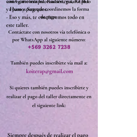
con Gemoterapia, Radiestesia, REIKI
entregarte más información, guiarte paso
y Humos Sagrados.
a paso y para que coordinemos la forma
de pago.
- Eso y más, te enseñaremos todo en
este taller.
Contáctate
con nosotros
vía telefónica o
por WhatsApp al siguiente número:
+569 3262 7238
También puedes inscribirte vía mail a:
koiterap@gmail.com
Si quieres también puedes inscribirte y
realizar el pago del taller directamente en
el siguiente link:
Siempre después de realizar el pago