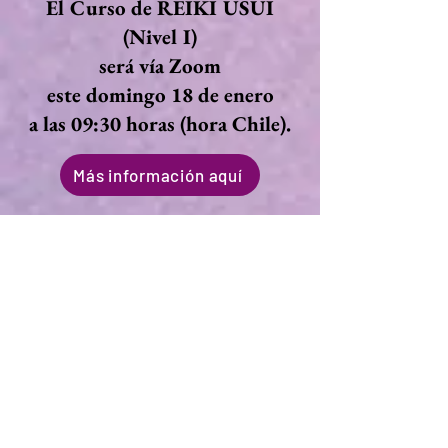
El Curso de REIKI USUI
(
Nivel I)
será vía Zoom
este domingo 18 de enero
a las 09:30 horas (hora Chile).
Más información aquí
Más Cursos y Talleres
¡
Revísalos
todos!
Aquí
Conoce todos nuestros
productos
¡Visita nuestra tienda!